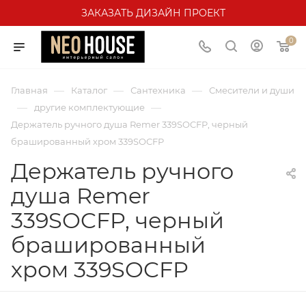
ЗАКАЗАТЬ ДИЗАЙН ПРОЕКТ
0
—
—
—
Главная
Каталог
Сантехника
Смесители и души
—
—
другие комплектующие
Держатель ручного душа Remer 339SOCFP, черный
брашированный хром 339SOCFP
Держатель ручного
душа Remer
339SOCFP, черный
брашированный
хром 339SOCFP