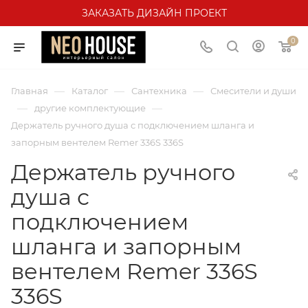
ЗАКАЗАТЬ ДИЗАЙН ПРОЕКТ
0
—
—
—
Главная
Каталог
Сантехника
Смесители и души
—
—
другие комплектующие
Держатель ручного душа с подключением шланга и
запорным вентелем Remer 336S 336S
Держатель ручного
душа с
подключением
шланга и запорным
вентелем Remer 336S
336S