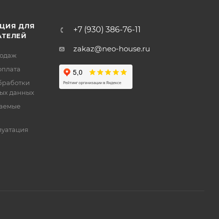
ЦИЯ ДЛЯ
+7 (930) 386-76-11
АТЕЛЕЙ
zakaz@neo-house.ru
родаж
оплата
бработки
ых данных
ваемые
луатация