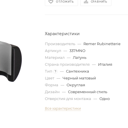
ОТЛОЖИТЬ
СРАВНИТЬ
Характеристики
Производитель
—
Remer Rubinetterie
Артикул
—
337MNO
Материал
—
Латунь
Страна производителя
—
Италия
Тип
—
Сантехника
?
Цвет
—
Черный матовый
Форма
—
Округлая
Дизайн
—
Современный стиль
Отверстия для монтажа
—
Одно
Все характеристики