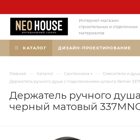
Интернет-магазин
строительных и отделочных
материалов
КАТАЛОГ
ДИЗАЙН-ПРОЕКТИРОВАНИЕ
—
—
—
Главная
Каталог
Сантехника
Смесители и душ
Держатель ручного душа с подключением шланга Remer 33
Держатель ручного душ
черный матовый 337MN