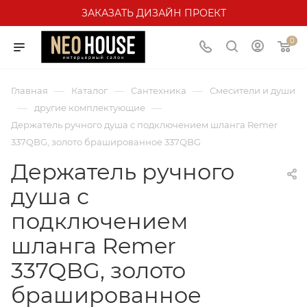
ЗАКАЗАТЬ ДИЗАЙН ПРОЕКТ
0
—
—
—
Главная
Каталог
Сантехника
Смесители и души
—
—
другие комплектующие
Держатель ручного душа с подключением шланга Remer
337QBG, золото брашированное 337QBG
Держатель ручного
душа с
подключением
шланга Remer
337QBG, золото
брашированное