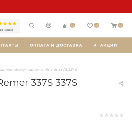
0
0
0
НТАКТЫ
ОПЛАТА И ДОСТАВКА
АКЦИИ
подключением шланга Remer 337S 337S
emer 337S 337S