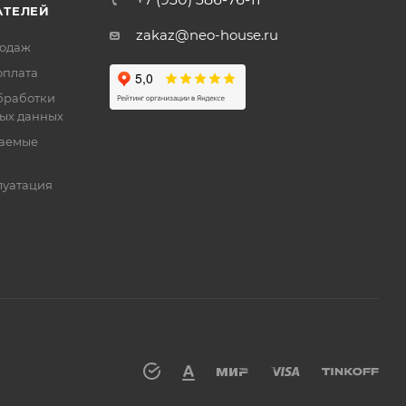
АТЕЛЕЙ
zakaz@neo-house.ru
родаж
оплата
бработки
ых данных
ваемые
луатация