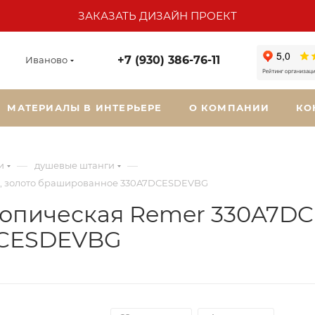
ЗАКАЗАТЬ ДИЗАЙН ПРОЕКТ
+7 (930) 386-76-11
Иваново
МАТЕРИАЛЫ В ИНТЕРЬЕРЕ
О КОМПАНИИ
КО
—
—
и
душевые штанги
, золото брашированное 330A7DCESDEVBG
копическая Remer 330A7DC
DCESDEVBG