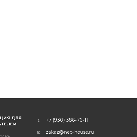
ЦИЯ ДЛЯ
+7 (930) 386-76-11
АТЕЛЕЙ
zakaz@neo-house.ru
родаж