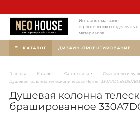
Интернет-магазин
строительных и отделочных
материалов
КАТАЛОГ
ДИЗАЙН-ПРОЕКТИРОВАНИЕ
—
—
—
Главная
Каталог
Сантехника
Смесители и душ
Душевая колонна телескопическая Remer 330A7DCESDEVBG
Душевая колонна телес
брашированное 330A7