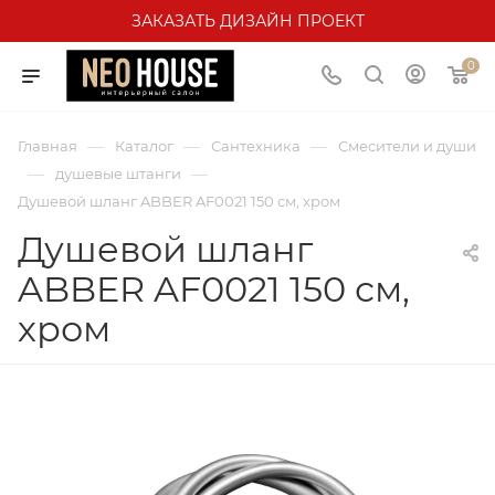
ЗАКАЗАТЬ ДИЗАЙН ПРОЕКТ
0
—
—
—
Главная
Каталог
Сантехника
Смесители и души
—
—
душевые штанги
Душевой шланг ABBER AF0021 150 см, хром
Душевой шланг
ABBER AF0021 150 см,
хром