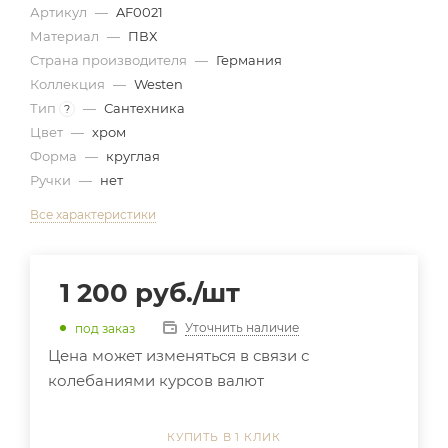
Артикул
—
AF0021
Материал
—
ПВХ
Страна производителя
—
Германия
Коллекция
—
Westen
Тип
—
Сантехника
?
Цвет
—
хром
Форма
—
круглая
Ручки
—
нет
Все характеристики
1 200
руб.
/шт
Уточнить наличие
под заказ
Цена может изменяться в связи с
колебаниями курсов валют
КУПИТЬ В 1 КЛИК