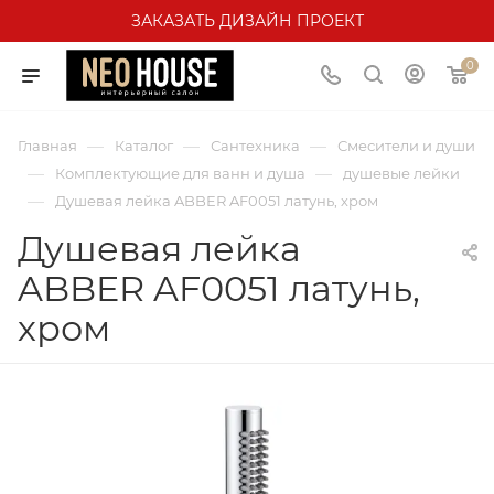
ЗАКАЗАТЬ ДИЗАЙН ПРОЕКТ
0
—
—
—
Главная
Каталог
Сантехника
Смесители и души
—
—
Комплектующие для ванн и душа
душевые лейки
—
Душевая лейка ABBER AF0051 латунь, хром
Душевая лейка
ABBER AF0051 латунь,
хром