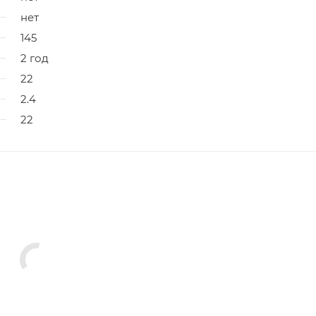
нет
145
2 год
22
2.4
22