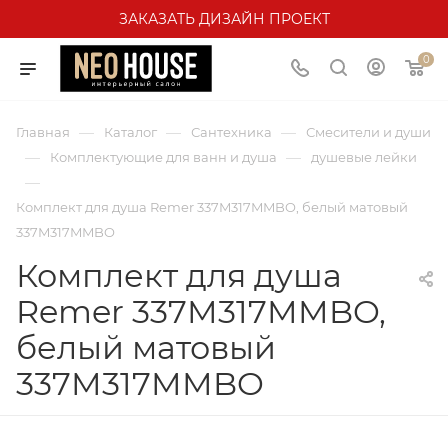
ЗАКАЗАТЬ ДИЗАЙН ПРОЕКТ
0
—
—
—
Главная
Каталог
Сантехника
Смесители и души
—
—
Комплектующие для ванн и душа
душевые лейки
—
Комплект для душа Remer 337M317MMBO, белый матовый
337M317MMBO
Комплект для душа
Remer 337M317MMBO,
белый матовый
337M317MMBO