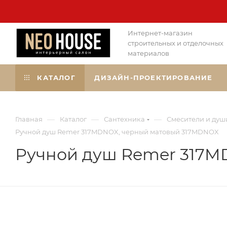
Интернет-магазин
строительных и отделочных
материалов
КАТАЛОГ
ДИЗАЙН-ПРОЕКТИРОВАНИЕ
—
—
—
Главная
Каталог
Сантехника
Смесители и душ
Ручной душ Remer 317MDNOX, черный матовый 317MDNOX
Ручной душ Remer 317M