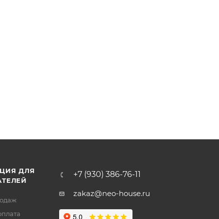
ЦИЯ ДЛЯ
+7 (930) 386-76-11
АТЕЛЕЙ
zakaz@neo-house.ru
родаж
оплата