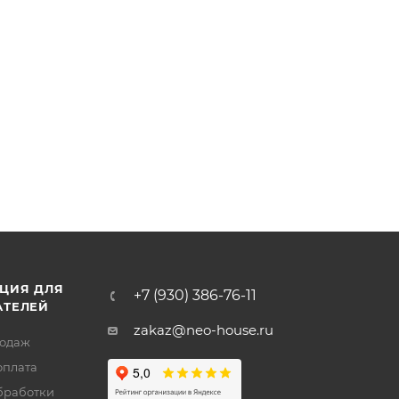
ЦИЯ ДЛЯ
+7 (930) 386-76-11
АТЕЛЕЙ
zakaz@neo-house.ru
родаж
оплата
бработки