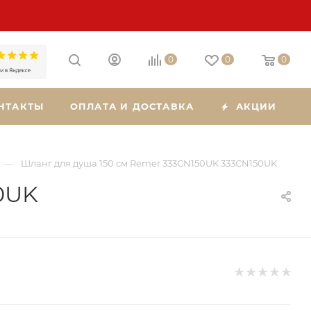
0
0
0
НТАКТЫ
ОПЛАТА И ДОСТАВКА
АКЦИИ
—
Шланг для душа 150 см Remer 333CN150UK 333CN150UK
0UK