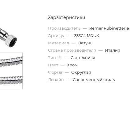
Характеристики
Производитель
—
Remer Rubinetterie
Артикул
—
333CN150UK
Материал
—
Латунь
Страна производителя
—
Италия
Тип
—
Сантехника
?
Цвет
—
Хром
Форма
—
Округлая
Дизайн
—
Современный стиль