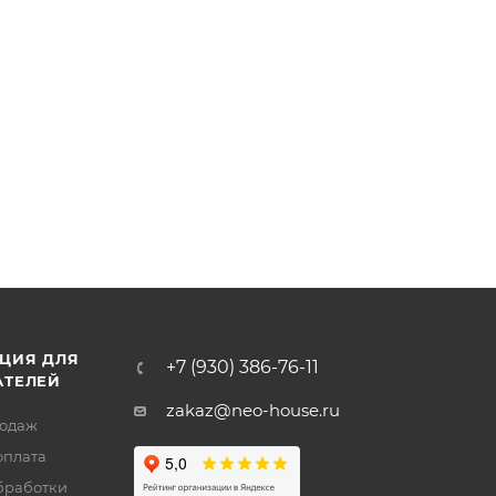
ЦИЯ ДЛЯ
+7 (930) 386-76-11
АТЕЛЕЙ
zakaz@neo-house.ru
родаж
оплата
бработки