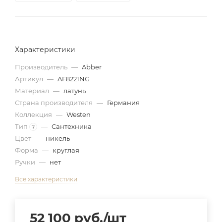
Характеристики
Производитель
—
Abber
Артикул
—
AF8221NG
Материал
—
латунь
Страна производителя
—
Германия
Коллекция
—
Westen
Тип
—
Сантехника
?
Цвет
—
никель
Форма
—
круглая
Ручки
—
нет
Все характеристики
52 100
руб.
/шт