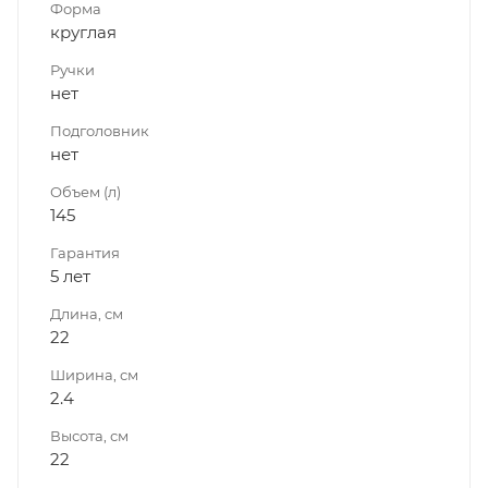
Форма
круглая
Ручки
нет
Подголовник
нет
Объем (л)
145
Гарантия
5 лет
Длина, см
22
Ширина, см
2.4
Высота, см
22