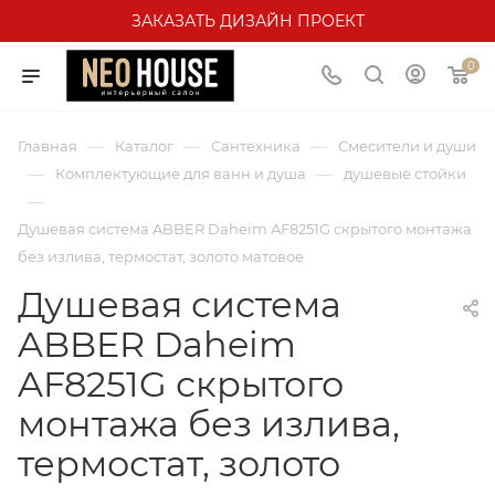
ЗАКАЗАТЬ ДИЗАЙН ПРОЕКТ
0
—
—
—
Главная
Каталог
Сантехника
Смесители и души
—
—
Комплектующие для ванн и душа
душевые стойки
—
Душевая система ABBER Daheim AF8251G скрытого монтажа
без излива, термостат, золото матовое
Душевая система
ABBER Daheim
AF8251G скрытого
монтажа без излива,
термостат, золото