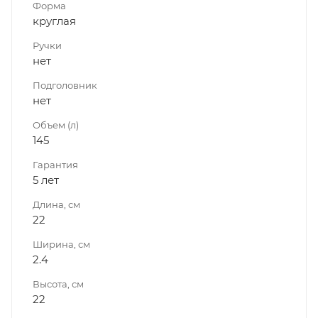
Форма
круглая
Ручки
нет
Подголовник
нет
Объем (л)
145
Гарантия
5 лет
Длина, см
22
Ширина, см
2.4
Высота, см
22