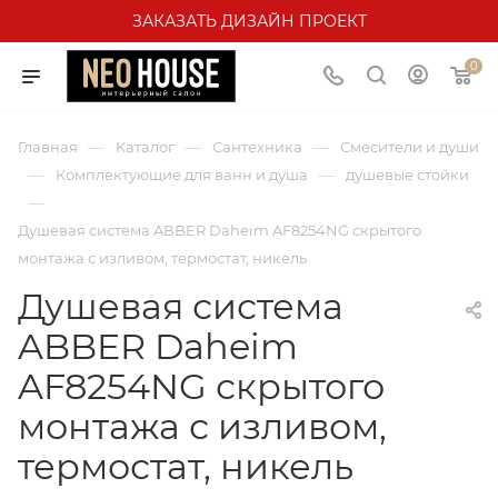
ЗАКАЗАТЬ ДИЗАЙН ПРОЕКТ
0
—
—
—
Главная
Каталог
Сантехника
Смесители и души
—
—
Комплектующие для ванн и душа
душевые стойки
—
Душевая система ABBER Daheim AF8254NG скрытого
монтажа с изливом, термостат, никель
Душевая система
ABBER Daheim
AF8254NG скрытого
монтажа с изливом,
термостат, никель