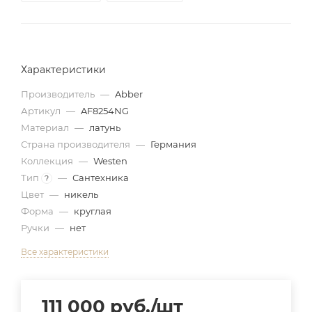
Характеристики
Производитель
—
Abber
Артикул
—
AF8254NG
Материал
—
латунь
Страна производителя
—
Германия
Коллекция
—
Westen
Тип
—
Сантехника
?
Цвет
—
никель
Форма
—
круглая
Ручки
—
нет
Все характеристики
111 000
руб.
/шт