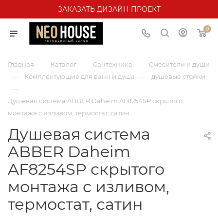
ЗАКАЗАТЬ ДИЗАЙН ПРОЕКТ
0
—
—
—
Главная
Каталог
Сантехника
Смесители и души
—
—
Комплектующие для ванн и душа
душевые стойки
—
Душевая система ABBER Daheim AF8254SP скрытого
монтажа с изливом, термостат, сатин
Душевая система
ABBER Daheim
AF8254SP скрытого
монтажа с изливом,
термостат, сатин