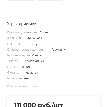
Характеристики
Производитель
—
Abber
Артикул
—
AF8254SP
Материал
—
латунь
Страна производителя
—
Германия
Коллекция
—
Westen
Тип
—
Сантехника
?
Цвет
—
сатин
Форма
—
круглая
Ручки
—
нет
Все характеристики
111 000
руб.
/шт