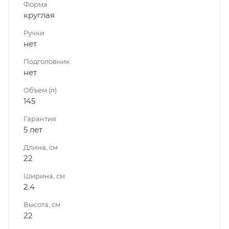
Форма
круглая
Ручки
нет
Подголовник
нет
Объем (л)
145
Гарантия
5 лет
Длина, см
22
Ширина, см
2.4
Высота, см
22