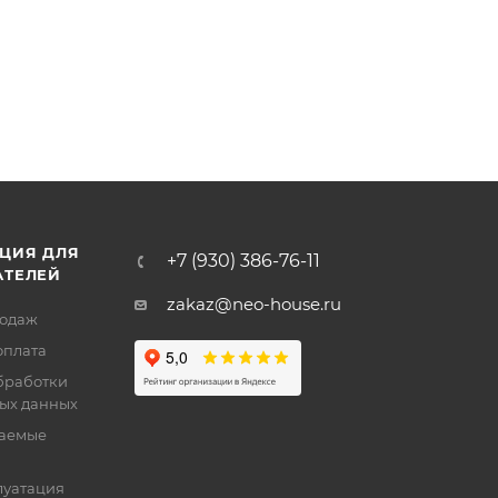
ЦИЯ ДЛЯ
+7 (930) 386-76-11
АТЕЛЕЙ
zakaz@neo-house.ru
родаж
оплата
бработки
ых данных
ваемые
луатация