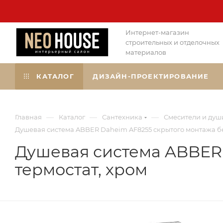
Интернет-магазин
строительных и отделочных
материалов
КАТАЛОГ
ДИЗАЙН-ПРОЕКТИРОВАНИЕ
—
—
—
Главная
Каталог
Сантехника
Смесители и душ
Душевая система ABBER Daheim AF8255 скрытого монтажа без
Душевая система ABBER 
термостат, хром