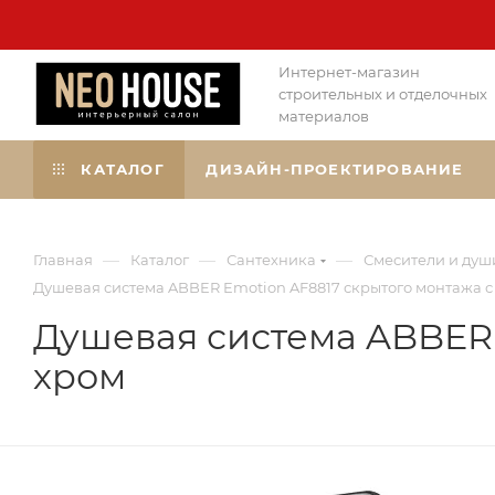
Интернет-магазин
строительных и отделочных
материалов
КАТАЛОГ
ДИЗАЙН-ПРОЕКТИРОВАНИЕ
—
—
—
Главная
Каталог
Сантехника
Смесители и душ
Душевая система ABBER Emotion AF8817 скрытого монтажа с
Душевая система ABBER 
хром