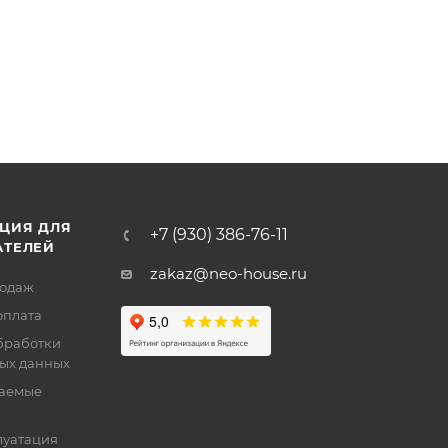
ЦИЯ ДЛЯ
+7 (930) 386-76-11
АТЕЛЕЙ
zakaz@neo-house.ru
родаж
оплата
бработки
ых данных
ваемые
луатация