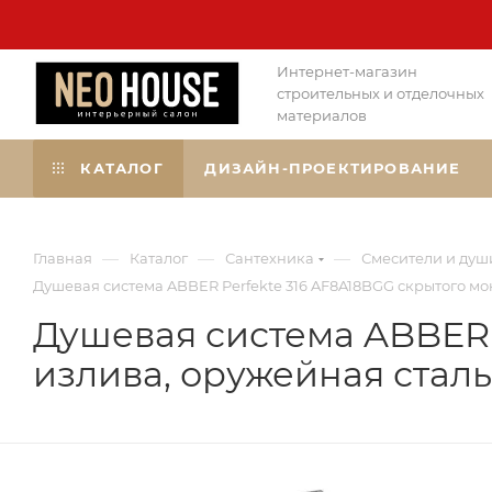
Интернет-магазин
строительных и отделочных
материалов
КАТАЛОГ
ДИЗАЙН-ПРОЕКТИРОВАНИЕ
—
—
—
Главная
Каталог
Сантехника
Смесители и душ
Душевая система ABBER Perfekte 316 AF8A18BGG скрытого м
Душевая система ABBER 
излива, оружейная стал