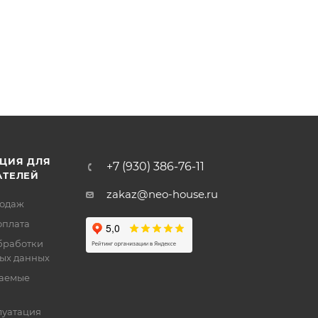
ЦИЯ ДЛЯ
+7 (930) 386-76-11
АТЕЛЕЙ
zakaz@neo-house.ru
родаж
оплата
бработки
ых данных
ваемые
луатация