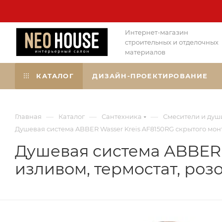
Интернет-магазин
строительных и отделочных
материалов
КАТАЛОГ
ДИЗАЙН-ПРОЕКТИРОВАНИЕ
—
—
—
Главная
Каталог
Сантехника
Смесители и душ
Душевая система ABBER Wasser Kreis AF8150RG скрытого монт
Душевая система ABBER 
изливом, термостат, роз