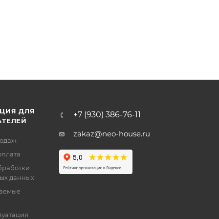
ЦИЯ ДЛЯ
+7 (930) 386-76-11
АТЕЛЕЙ
zakaz@neo-house.ru
родаж
оплата
бработки
ых данных
ваемые
луатация