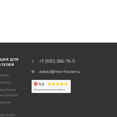
ЦИЯ ДЛЯ
+7 (930) 386-76-11
АТЕЛЕЙ
zakaz@neo-house.ru
родаж
оплата
бработки
ых данных
ваемые
луатация