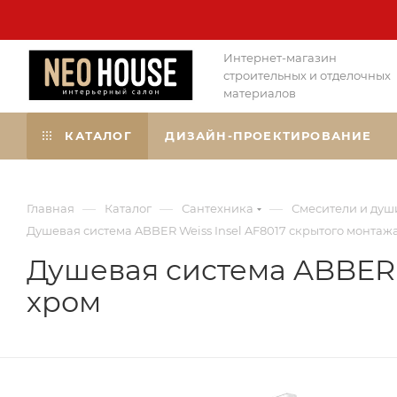
Интернет-магазин
строительных и отделочных
материалов
КАТАЛОГ
ДИЗАЙН-ПРОЕКТИРОВАНИЕ
—
—
—
Главная
Каталог
Сантехника
Смесители и душ
Душевая система ABBER Weiss Insel AF8017 скрытого монтажа
Душевая система ABBER W
хром