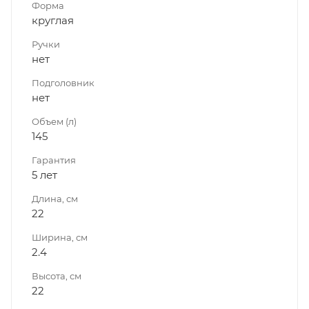
Форма
круглая
Ручки
нет
Подголовник
нет
Объем (л)
145
Гарантия
5 лет
Длина, см
22
Ширина, см
2.4
Высота, см
22