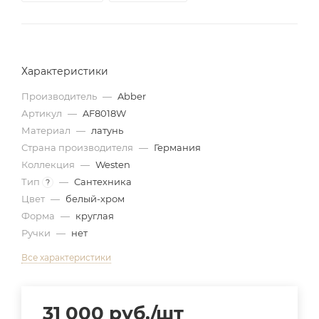
Характеристики
Производитель
—
Abber
Артикул
—
AF8018W
Материал
—
латунь
Страна производителя
—
Германия
Коллекция
—
Westen
Тип
—
Сантехника
?
Цвет
—
белый-хром
Форма
—
круглая
Ручки
—
нет
Все характеристики
31 000
руб.
/шт