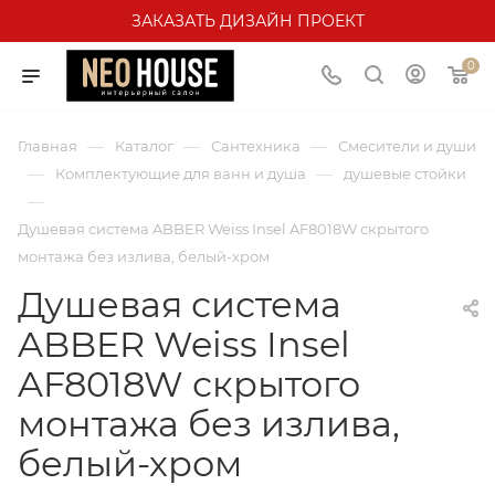
ЗАКАЗАТЬ ДИЗАЙН ПРОЕКТ
0
—
—
—
Главная
Каталог
Сантехника
Смесители и души
—
—
Комплектующие для ванн и душа
душевые стойки
—
Душевая система ABBER Weiss Insel AF8018W скрытого
монтажа без излива, белый-хром
Душевая система
ABBER Weiss Insel
AF8018W скрытого
монтажа без излива,
белый-хром