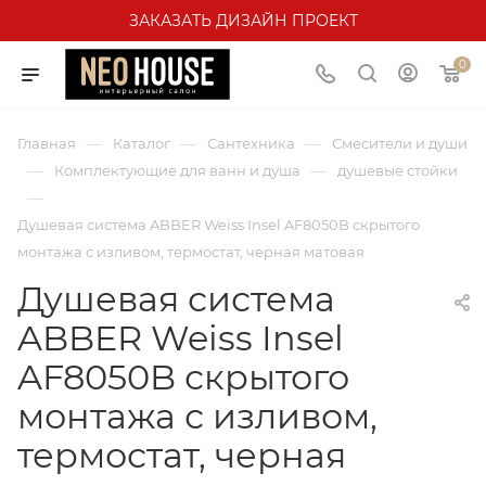
ЗАКАЗАТЬ ДИЗАЙН ПРОЕКТ
0
—
—
—
Главная
Каталог
Сантехника
Смесители и души
—
—
Комплектующие для ванн и душа
душевые стойки
—
Душевая система ABBER Weiss Insel AF8050B скрытого
монтажа с изливом, термостат, черная матовая
Душевая система
ABBER Weiss Insel
AF8050B скрытого
монтажа с изливом,
термостат, черная