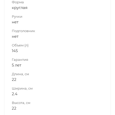
Форма
круглая
Ручки
нет
Подголовник
нет
Объем (л)
145
Гарантия
5 лет
Длина, см
22
Ширина, см
2.4
Высота, см
22