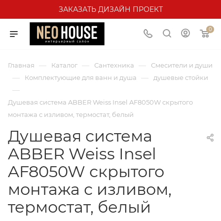
ЗАКАЗАТЬ ДИЗАЙН ПРОЕКТ
0
—
—
—
Главная
Каталог
Сантехника
Смесители и души
—
—
Комплектующие для ванн и душа
душевые стойки
—
Душевая система ABBER Weiss Insel AF8050W скрытого
монтажа с изливом, термостат, белый
Душевая система
ABBER Weiss Insel
AF8050W скрытого
монтажа с изливом,
термостат, белый