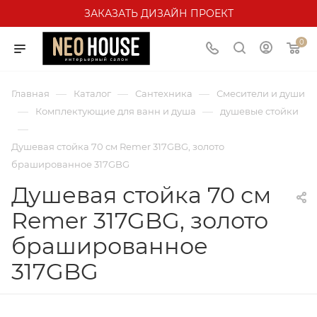
ЗАКАЗАТЬ ДИЗАЙН ПРОЕКТ
0
—
—
—
Главная
Каталог
Сантехника
Смесители и души
—
—
Комплектующие для ванн и душа
душевые стойки
—
Душевая стойка 70 см Remer 317GBG, золото
брашированное 317GBG
Душевая стойка 70 см
Remer 317GBG, золото
брашированное
317GBG