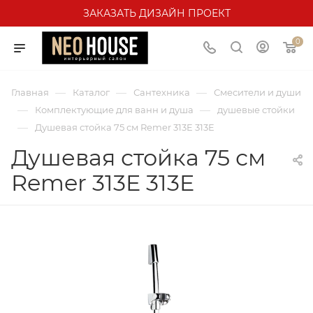
ЗАКАЗАТЬ ДИЗАЙН ПРОЕКТ
0
—
—
—
Главная
Каталог
Сантехника
Смесители и души
—
—
Комплектующие для ванн и душа
душевые стойки
—
Душевая стойка 75 см Remer 313E 313E
Душевая стойка 75 см
Remer 313E 313E