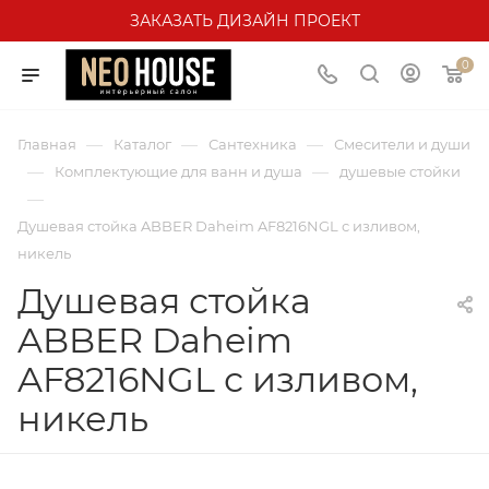
ЗАКАЗАТЬ ДИЗАЙН ПРОЕКТ
0
—
—
—
Главная
Каталог
Сантехника
Смесители и души
—
—
Комплектующие для ванн и душа
душевые стойки
—
Душевая стойка ABBER Daheim AF8216NGL с изливом,
никель
Душевая стойка
ABBER Daheim
AF8216NGL с изливом,
никель