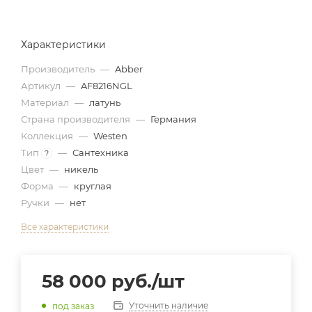
Характеристики
Производитель
—
Abber
Артикул
—
AF8216NGL
Материал
—
латунь
Страна производителя
—
Германия
Коллекция
—
Westen
Тип
—
Сантехника
?
Цвет
—
никель
Форма
—
круглая
Ручки
—
нет
Все характеристики
58 000
руб.
/шт
Уточнить наличие
под заказ