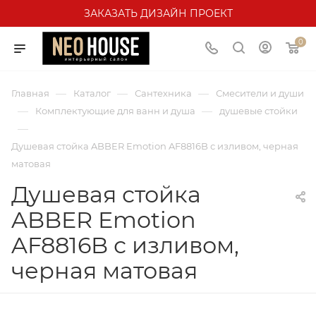
ЗАКАЗАТЬ ДИЗАЙН ПРОЕКТ
0
—
—
—
Главная
Каталог
Сантехника
Смесители и души
—
—
Комплектующие для ванн и душа
душевые стойки
—
Душевая стойка ABBER Emotion AF8816B с изливом, черная
матовая
Душевая стойка
ABBER Emotion
AF8816B с изливом,
черная матовая