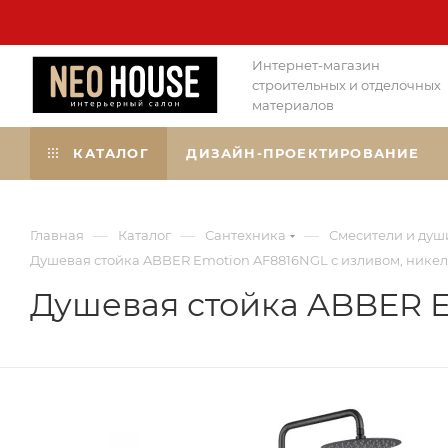
Интернет-магазин
строительных и отделочных
материалов
КАТАЛОГ
ДИЗАЙН-ПРОЕКТИРОВАНИЕ
—
—
—
Главная
Каталог
Сантехника
Смесители и душ
Душевая стойка ABBER Emotion AF8816NGL с изливом, никел
Душевая стойка ABBER E