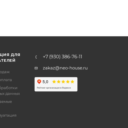
ЦИЯ ДЛЯ
+7 (930) 386-76-11
АТЕЛЕЙ
zakaz@neo-house.ru
родаж
оплата
бработки
ых данных
ваемые
луатация