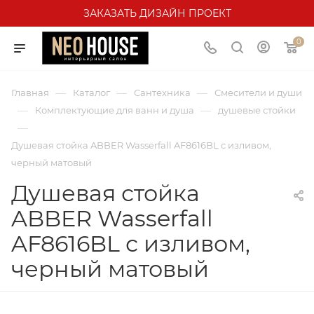
ЗАКАЗАТЬ ДИЗАЙН ПРОЕКТ
0
—
—
—
Главная
Каталог
Сантехника
Смесители и души
—
—
Комплектующие для ванн и душа
душевые стойки
—
Душевая стойка ABBER Wasserfall AF8616BL с изливом,
черный матовый
Душевая стойка
ABBER Wasserfall
AF8616BL с изливом,
черный матовый