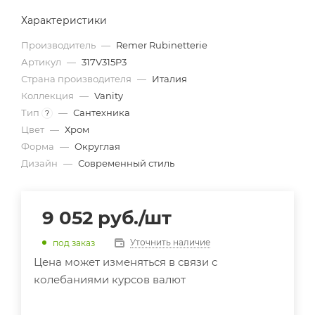
Характеристики
Производитель
—
Remer Rubinetterie
Артикул
—
317V315P3
Страна производителя
—
Италия
Коллекция
—
Vanity
Тип
—
Сантехника
?
Цвет
—
Хром
Форма
—
Округлая
Дизайн
—
Современный стиль
9 052
руб.
/шт
Уточнить наличие
под заказ
Цена может изменяться в связи с
колебаниями курсов валют