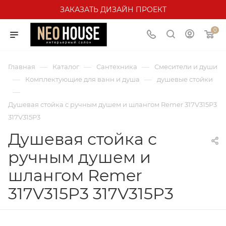
ЗАКАЗАТЬ ДИЗАЙН ПРОЕКТ
0
—
—
—
Главная
Каталог
Сантехника
Смесители и души
—
—
Комплектующие для ванн и душа
душевые стойки
—
Душевая стойка с ручным душем и шлангом Remer 317V315P3
317V315P3
Душевая стойка с
ручным душем и
шлангом Remer
317V315P3 317V315P3