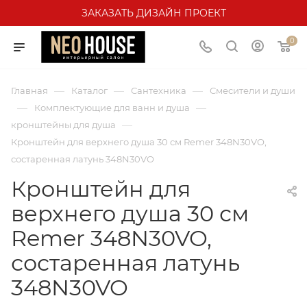
ЗАКАЗАТЬ ДИЗАЙН ПРОЕКТ
0
—
—
—
Главная
Каталог
Сантехника
Смесители и души
—
—
Комплектующие для ванн и душа
—
кронштейны для душа
Кронштейн для верхнего душа 30 см Remer 348N30VO,
состаренная латунь 348N30VO
Кронштейн для
верхнего душа 30 см
Remer 348N30VO,
состаренная латунь
348N30VO