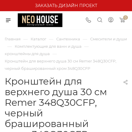
ЗАКАЗАТЬ ДИЗАЙН ПРОЕКТ
0
—
—
—
Главная
Каталог
Сантехника
Смесители и души
—
—
Комплектующие для ванн и душа
—
кронштейны для душа
Кронштейн для верхнего душа 30 см Remer 348Q30CFP,
черный брашированный хром 348Q30CFP
Кронштейн для
верхнего душа 30 см
Remer 348Q30CFP,
черный
брашированный