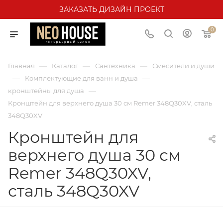
ЗАКАЗАТЬ ДИЗАЙН ПРОЕКТ
0
—
—
—
Главная
Каталог
Сантехника
Смесители и души
—
—
Комплектующие для ванн и душа
—
кронштейны для душа
Кронштейн для верхнего душа 30 см Remer 348Q30XV, сталь
348Q30XV
Кронштейн для
верхнего душа 30 см
Remer 348Q30XV,
сталь 348Q30XV