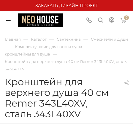
ЗАКАЗАТЬ ДИЗАЙН ПРОЕКТ
0
—
—
—
Главная
Каталог
Сантехника
Смесители и души
—
—
Комплектующие для ванн и душа
—
кронштейны для душа
Кронштейн для верхнего душа 40 см Remer 343L40XV, сталь
343L40XV
Кронштейн для
верхнего душа 40 см
Remer 343L40XV,
сталь 343L40XV