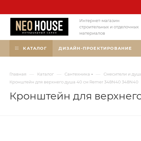
Интернет-магазин
строительных и отделочных
материалов
КАТАЛОГ
ДИЗАЙН-ПРОЕКТИРОВАНИЕ
—
—
—
Главная
Каталог
Сантехника
Смесители и душ
Кронштейн для верхнего душа 40 см Remer 348N40 348N40
Кронштейн для верхнего