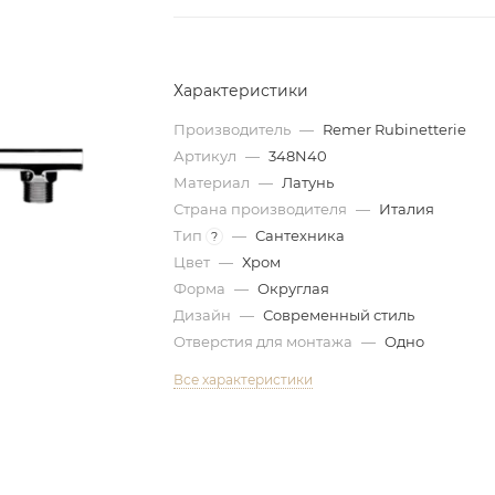
Характеристики
Производитель
—
Remer Rubinetterie
Артикул
—
348N40
Материал
—
Латунь
Страна производителя
—
Италия
Тип
—
Сантехника
?
Цвет
—
Хром
Форма
—
Округлая
Дизайн
—
Современный стиль
Отверстия для монтажа
—
Одно
Все характеристики