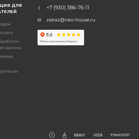
ЦИЯ ДЛЯ
+7 (930) 386-76-11
АТЕЛЕЙ
zakaz@neo-house.ru
родаж
оплата
бработки
ых данных
ваемые
луатация