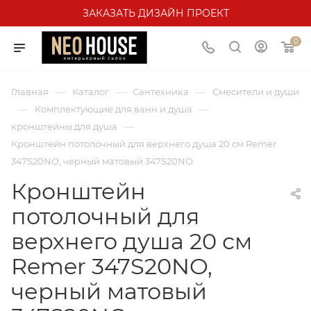
ЗАКАЗАТЬ ДИЗАЙН ПРОЕКТ
0
—
—
—
Главная
Каталог
Сантехника
Смесители и души
—
—
Комплектующие для ванн и душа
—
кронштейны для душа
Кронштейн потолочный для верхнего душа 20 см Remer
347S20NO, черный матовый 347S20NO
Кронштейн
потолочный для
верхнего душа 20 см
Remer 347S20NO,
черный матовый