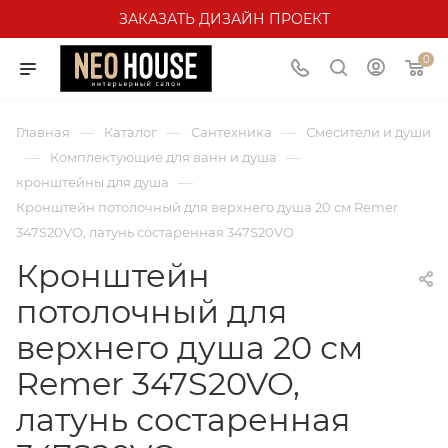
ЗАКАЗАТЬ ДИЗАЙН ПРОЕКТ
0
—
—
—
Главная
Каталог
Сантехника
Смесители и души
—
—
Комплектующие для ванн и душа
—
кронштейны для душа
Кронштейн потолочный для верхнего душа 20 см Remer
347S20VO, латунь состаренная 347S20VO
Кронштейн
потолочный для
верхнего душа 20 см
Remer 347S20VO,
латунь состаренная