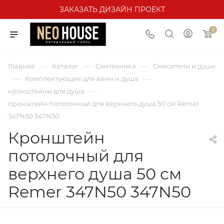
ЗАКАЗАТЬ ДИЗАЙН ПРОЕКТ
0
—
—
—
Главная
Каталог
Сантехника
Смесители и души
—
—
Комплектующие для ванн и душа
—
кронштейны для душа
Кронштейн потолочный для верхнего душа 50 см Remer
347N50 347N50
Кронштейн
потолочный для
верхнего душа 50 см
Remer 347N50 347N50