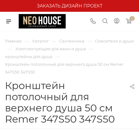
ЗАКАЗАТЬ ДИЗАЙН ПРОЕКТ
0
—
—
—
Главная
Каталог
Сантехника
Смесители и души
—
—
Комплектующие для ванн и душа
—
кронштейны для душа
Кронштейн потолочный для верхнего душа 50 см Remer
347S50 347S50
Кронштейн
потолочный для
верхнего душа 50 см
Remer 347S50 347S50