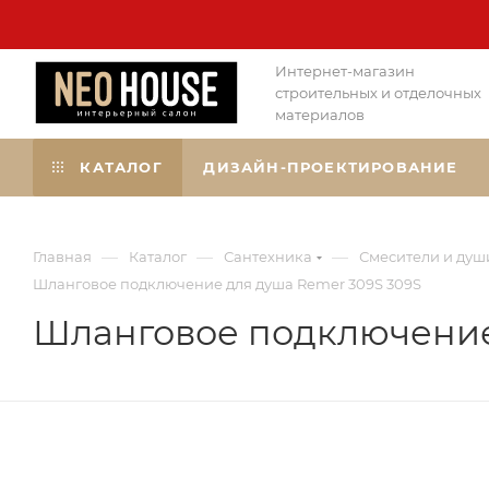
Интернет-магазин
строительных и отделочных
материалов
КАТАЛОГ
ДИЗАЙН-ПРОЕКТИРОВАНИЕ
—
—
—
Главная
Каталог
Сантехника
Смесители и душ
Шланговое подключение для душа Remer 309S 309S
Шланговое подключение