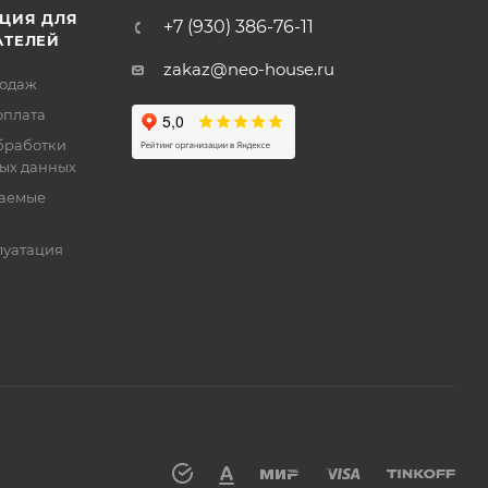
ЦИЯ ДЛЯ
+7 (930) 386-76-11
АТЕЛЕЙ
zakaz@neo-house.ru
родаж
оплата
бработки
ых данных
ваемые
луатация