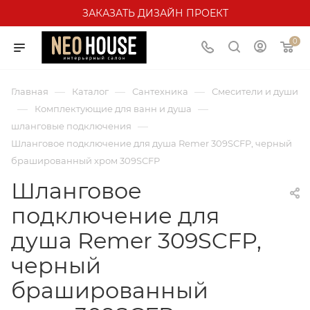
ЗАКАЗАТЬ ДИЗАЙН ПРОЕКТ
0
—
—
—
Главная
Каталог
Сантехника
Смесители и души
—
—
Комплектующие для ванн и душа
—
шланговые подключения
Шланговое подключение для душа Remer 309SCFP, черный
брашированный хром 309SCFP
Шланговое
подключение для
душа Remer 309SCFP,
черный
брашированный