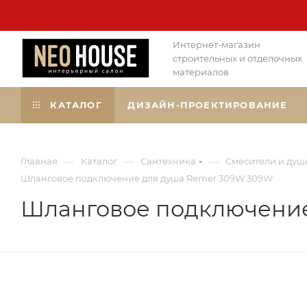
Интернет-магазин
строительных и отделочных
материалов
КАТАЛОГ
ДИЗАЙН-ПРОЕКТИРОВАНИЕ
—
—
—
Главная
Каталог
Сантехника
Смесители и душ
Шланговое подключение для душа Remer 309W 309W
Шланговое подключение