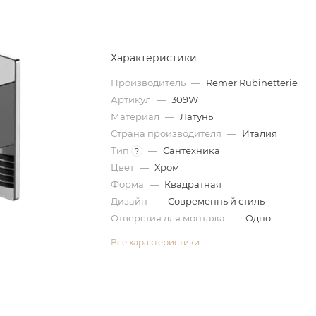
Характеристики
Производитель
—
Remer Rubinetterie
Артикул
—
309W
Материал
—
Латунь
Страна производителя
—
Италия
Тип
—
Сантехника
?
Цвет
—
Хром
Форма
—
Квадратная
Дизайн
—
Современный стиль
Отверстия для монтажа
—
Одно
Все характеристики