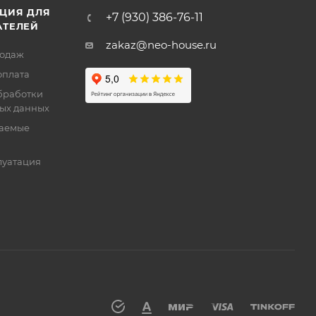
ЦИЯ ДЛЯ
+7 (930) 386-76-11
АТЕЛЕЙ
zakaz@neo-house.ru
родаж
оплата
бработки
ых данных
ваемые
луатация