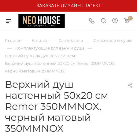
ЗАКАЗАТЬ ДИЗАЙН ПРОЕКТ
0
—
—
—
Главная
Каталог
Сантехника
Смесители и души
—
—
Комплектующие для ванн и душа
—
верхний душ для душевых систем
Верхний душ настенный 50x20 см Remer 350MMNOX,
черный матовый 350MMNOX
Верхний душ
настенный 50x20 см
Remer 350MMNOX,
черный матовый
350MMNOX