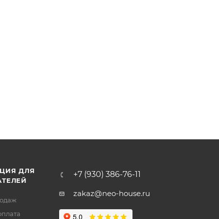
ЦИЯ ДЛЯ
+7 (930) 386-76-11
АТЕЛЕЙ
zakaz@neo-house.ru
родаж
оплата