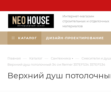
Интернет-магазин
строительных и отделочных
материалов
КАТАЛОГ
ДИЗАЙН-ПРОЕКТИРОВАНИЕ
—
—
—
Главная
Каталог
Сантехника
Смесители и душ
Верхний душ потолочный 34 см Remer 357EFS34 357EFS34
Верхний душ потолочный