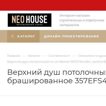
Интернет-магазин
строительных и отделочных
материалов
КАТАЛОГ
ДИЗАЙН-ПРОЕКТИРОВАНИЕ
—
—
—
Главная
Каталог
Сантехника
Смесители и душ
Верхний душ потолочный 44 см Remer 357EFS44BG, золото
Верхний душ потолочный
брашированное 357EFS