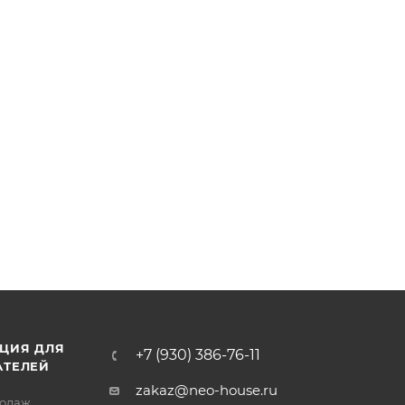
ЦИЯ ДЛЯ
+7 (930) 386-76-11
АТЕЛЕЙ
zakaz@neo-house.ru
родаж