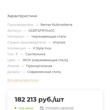
Характеристики
Производитель
—
Remer Rubinetterie
Артикул
—
SS357SFR7040C
Материал
—
Нержавеющая сталь
Страна производителя
—
Италия
Коллекция
—
X Style Inox
Тип
—
Сантехника
?
Цвет
—
INOX (нержавеющая сталь)
Форма
—
Прямоугольная
Дизайн
—
Современный стиль
Все характеристики
182 213
руб.
/шт
Уточнить наличие
под заказ