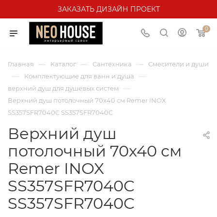
ЗАКАЗАТЬ ДИЗАЙН ПРОЕКТ
0
—
—
—
Главная
Каталог
Сантехника
Смесители и души
—
—
Комплектующие для ванн и душа
—
верхний душ для душевых систем
Верхний душ потолочный 70x40 см Remer INOX
SS357SFR7040C SS357SFR7040C
Верхний душ
потолочный 70x40 см
Remer INOX
SS357SFR7040C
SS357SFR7040C