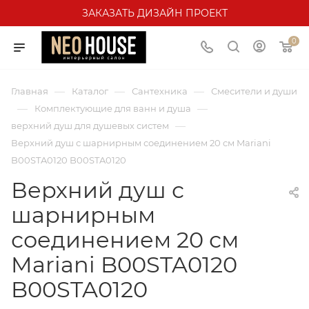
ЗАКАЗАТЬ ДИЗАЙН ПРОЕКТ
0
—
—
—
Главная
Каталог
Сантехника
Смесители и души
—
—
Комплектующие для ванн и душа
—
верхний душ для душевых систем
Верхний душ с шарнирным соединением 20 см Mariani
B00STA0120 B00STA0120
Верхний душ с
шарнирным
соединением 20 см
Mariani B00STA0120
B00STA0120