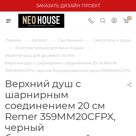
ЗАКАЗАТЬ ДИЗАЙН ПРОЕКТ
0
—
—
—
Главная
Каталог
Сантехника
Смесители и души
—
—
Комплектующие для ванн и душа
—
верхний душ для душевых систем
Верхний душ с шарнирным соединением 20 см Remer
359MM20CFPX, черный брашированный хром 359MM20CFPX
Верхний душ с
шарнирным
соединением 20 см
Remer 359MM20CFPX,
черный