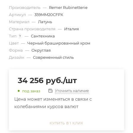
Производитель
—
Remer Rubinetterie
Артикул
—
359MM20CFPX
Материал
—
Латунь
Страна производителя
—
Италия
Тип
—
Сантехника
?
Цвет
—
Черный брашированный хром
Форма
—
Округлая
Дизайн
—
Современный стиль
34 256
руб.
/шт
Уточнить наличие
под заказ
Цена может изменяться в связи с
колебаниями курсов валют
КУПИТЬ В 1 КЛИК